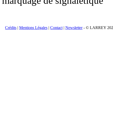
marquage de signalétique
Crédits
|
Mentions Légales
|
Contact
|
Newsletter
- © LARREY 2026 -