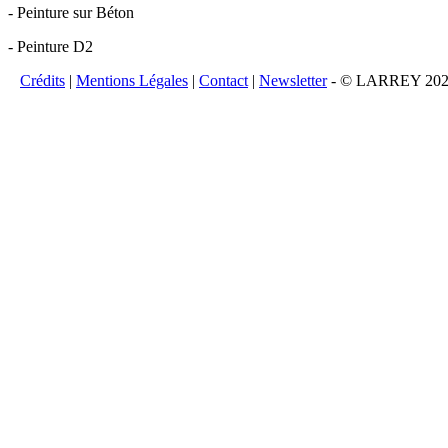
- Peinture sur Béton
- Peinture D2
Crédits
|
Mentions Légales
|
Contact
|
Newsletter
- © LARREY 2026 -