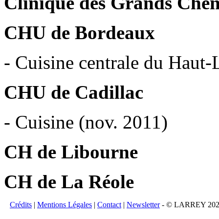
Clinique des Grands Chê
CHU de Bordeaux
- Cuisine centrale du Haut
CHU de Cadillac
- Cuisine (nov. 2011)
CH de Libourne
CH de La Réole
Crédits
|
Mentions Légales
|
Contact
|
Newsletter
- © LARREY 2026 -