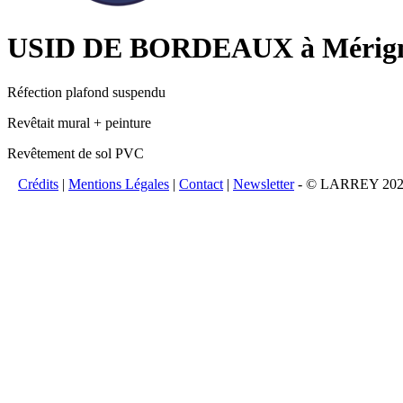
USID DE BORDEAUX à Mérig
Réfection plafond suspendu
Revêtait mural + peinture
Revêtement de sol PVC
Crédits
|
Mentions Légales
|
Contact
|
Newsletter
- © LARREY 2026 -